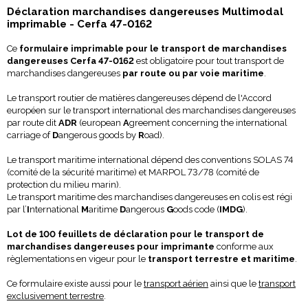
Déclaration marchandises dangereuses Multimodal
imprimable - Cerfa 47-0162
Ce
formulaire imprimable pour le transport de marchandises
dangereuses Cerfa 47-0162
est obligatoire pour tout transport de
marchandises dangereuses
par route ou par voie maritime
.
Le transport routier de matières dangereuses dépend de l'Accord
européen sur le transport international des marchandises dangereuses
par route dit
ADR
(european
A
greement concerning the international
carriage of
D
angerous goods by
R
oad).
Le transport maritime international dépend des conventions SOLAS 74
(comité de la sécurité maritime) et MARPOL 73/78 (comité de
protection du milieu marin).
Le transport maritime des marchandises dangereuses en colis est régi
par l’
I
nternational
M
aritime
D
angerous
G
oods code (
IMDG
).
Lot de 100 feuillets de déclaration pour le transport de
marchandises dangereuses pour imprimante
conforme aux
règlementations en vigeur pour le
transport terrestre et maritime
.
Ce formulaire existe aussi pour le
transport aérien
ainsi que le
transport
exclusivement terrestre
.