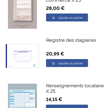
commerce X 25
28,00 €
Ajouter au panier
Registre des stagiaires
20,99 €
Ajouter au panier
Renseignements locataire
X 25
14,15 €