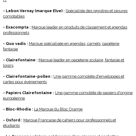
- Lebon Vernay (marque Elve) :
Spécialiste des registres et piqures
comptables
- Exacompta :
Marque leader en produits de classement et agendas
professionnels
- Quo vadis :
Marque spécialisée en agendas, carnets, papeterie
fantaisie
- Clairefontaine :
Marque leader en papeterie scolaire, fantaisie et
loisirs
- Clairefontaine-pollen :
Une gamme complète d'enveloppes et
cartes pour évènements
- Papiers Clairefontaine :
Une gamme complète de papiers d'origine
européenne
- Bloc-Rhodia :
La Marque du Bloc Orange
- Oxford :
Marque Francaise de cahiers pour professionnels et
étudiants