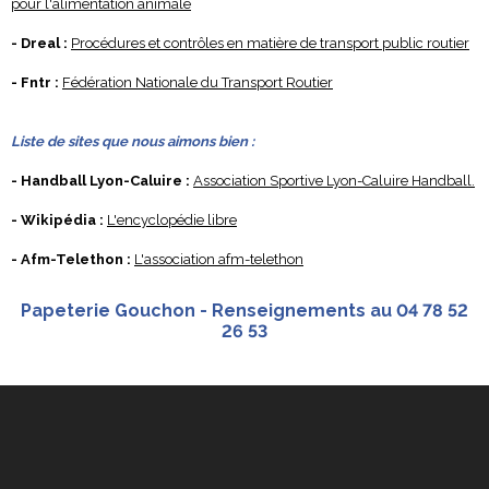
pour l'alimentation animale
- Dreal :
Procédures et contrôles en matière de transport public routier
- Fntr :
Fédération Nationale du Transport Routier
Liste de sites que nous aimons bien :
- Handball Lyon-Caluire :
Association Sportive Lyon-Caluire Handball.
- Wikipédia :
L'encyclopédie libre
- Afm-Telethon :
L'association afm-telethon
Papeterie Gouchon - Renseignements au 04 78 52
26 53