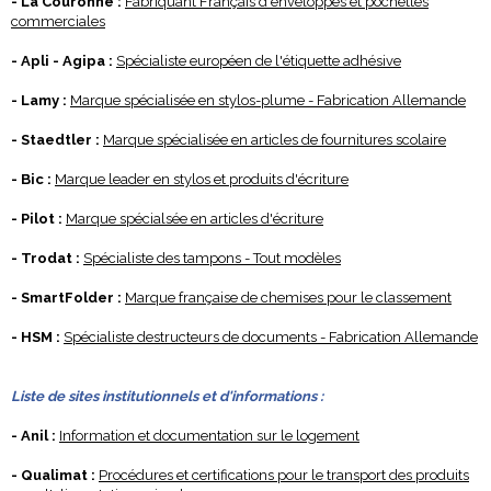
- La Couronne :
Fabriquant Français d'enveloppes et pochettes
commerciales
- Apli - Agipa :
Spécialiste européen de l'étiquette adhésive
- Lamy :
Marque spécialisée en stylos-plume - Fabrication Allemande
- Staedtler :
Marque spécialisée en articles de fournitures scolaire
- Bic :
Marque leader en stylos et produits d'écriture
- Pilot :
Marque spécialsée en articles d'écriture
- Trodat :
Spécialiste des tampons - Tout modèles
- SmartFolder :
Marque française de chemises pour le classement
- HSM :
Spécialiste destructeurs de documents - Fabrication Allemande
Liste de sites
institutionnels et d'informations
:
- Anil :
Information et documentation sur le logement
- Qualimat :
Procédures et certifications pour le transport des produits