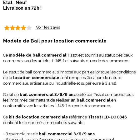
Etat : Neuf
Livraison en 72h !
Voir les 1 avis
Modele de Bail pour location commerciale
Ce
modèle de
bail commercial
Tissot est soumis au statut des baux
commerciaux des articles L.145-1 et suivants du code de commerce.
Le statut de bail commercial s’impose aux parties lorsque les conditions
de la
location commerciale
sont remplies (location de nature
commerciale, artisanale ou industrielle et supérieure à 3 ans).
Ce kit de
bail commercial 3/6/9 ans
édité par Tissot comprend tous
les imprimés permettant de réaliser
un bail commercial
en
conformité avec les articles L.145-1 du code de commerce.
Ce
kit de location
commerciale
référence
Tissot ILD-LOC846
contient les imprimés immobiliers suivants :
- 3 exemplaires de
bail commercial 3/6/9 ans
,
- 3 exemplaires de l'avenant de révision du bail commercial,