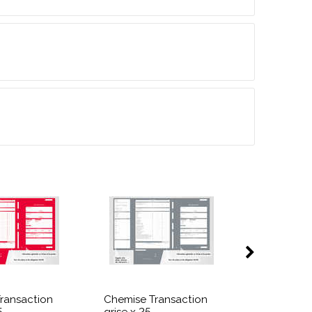
ransaction
Chemise Transaction
Chemise T