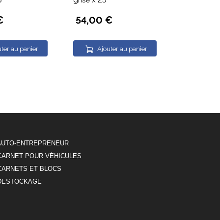
5
grise x 25
verte x 25
€
54,00 €
54,00 
ter au panier
Ajouter au panier
Ajou
AUTO-ENTREPRENEUR
CARNET POUR VÉHICULES
CARNETS ET BLOCS
DESTOCKAGE