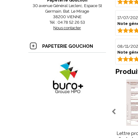
Papeterie Gouchon
30 avenue Général Leclerc, Espace St
Germain, Bat. Le Mirage
38200 VIENNE
17/07/202
Tél : 04 78 52 26 53
Note géné
Nous contacter
PAPETERIE GOUCHON
08/11/20
Note géné
Produi
Lettre pr