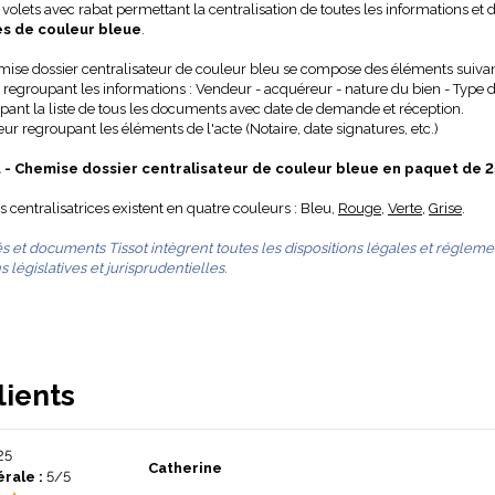
volets avec rabat permettant la centralisation de toutes les informations 
s de couleur bleue
.
se dossier centralisateur de couleur bleu se compose des éléments suivan
 regroupant les informations : Vendeur - acquéreur - nature du bien - Type
pant la liste de tous les documents avec date de demande et réception.
ieur regroupant les éléments de l'acte (Notaire, date signatures, etc.)
u -
Chemise dossier centralisateur de couleur bleue
en paquet de 2
 centralisatrices existent en quatre couleurs : Bleu,
Rouge
,
Verte
,
Grise
.
 et documents Tissot intègrent toutes les dispositions légales et régleme
s législatives et jurisprudentielles.
lients
25
Catherine
rale :
5/5