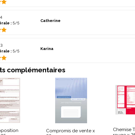
4
Catherine
rale :
5/5
23
Karina
rale :
5/5
ts complémentaires
Chemise T
oposition
Compromis de vente x