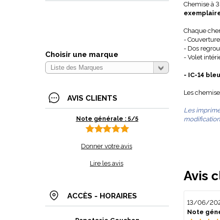
Chemise à 3 
exemplaire
Chaque chemi
- Couverture
- Dos regrou
Choisir une marque
- Volet intér
- IC-14 ble
Les chemises
AVIS CLIENTS
Les imprimés
Note générale : 5/5
modification
Donner votre avis
Lire les avis
Avis c
ACCÈS - HORAIRES
13/06/20
Note géné