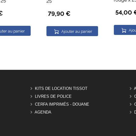
rouge x 2
 25
25
54,00 
€
79,90 €
Ajou
uter au panier
Ajouter au panier
KITS DE LOCATION TISSOT
LIVRES DE POLICE
CERFA IMPRIMÉS - DOUANE
AGENDA