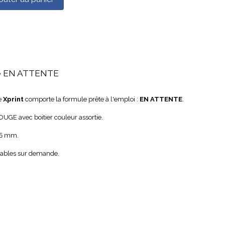
le EN ATTENTE
e
Xprint
comporte la formule prête à l'emploi :
EN ATTENTE
.
UGE avec boitier couleur assortie.
15 mm.
isables sur demande.