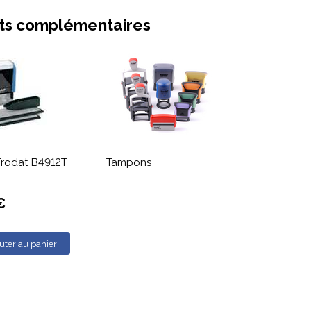
ts complémentaires
rodat B4912T
Tampons
€
uter au panier