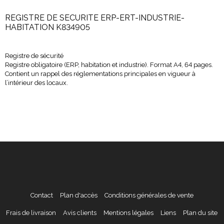
REGISTRE DE SECURITE ERP-ERT-INDUSTRIE-
HABITATION K834905
Registre de sécurité
Registre obligatoire (ERP, habitation et industrie). Format A4, 64 pages.
Contient un rappel des réglementations principales en vigueur à
l’intérieur des locaux.
Contact
Plan d'accès
Conditions générales de vente
Frais de livraison
Avis clients
Mentions légales
Liens
Plan du site