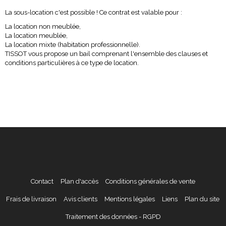
La sous-location
c'est possible ! Ce contrat est valable pour :
La location non meublée,
La location meublée,
La location mixte (habitation professionnelle).
TISSOT vous propose un bail comprenant l'ensemble des clauses et
conditions particulières à ce type de location.
Contact
Plan d'accès
Conditions générales de vente
Frais de livraison
Avis clients
Mentions légales
Liens
Plan du site
Traitement des données - RGPD