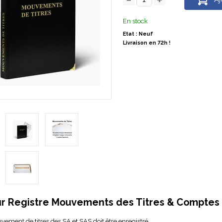
En stock
Etat : Neuf
Livraison en 72h !
r Registre Mouvements des Titres & Comptes i
vement de titres
des SA et SAS doit être enregistré.