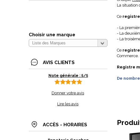
La situation
Ce
registre
- La premièr
- La deuxièm
Choisir une marque
- La troisèm
Ce
registr
Commerce.
AVIS CLIENTS
Registre m
Note générale : 5/5
De nombreu
Donner votre avis
Lire les avis
Produi
ACCÈS - HORAIRES