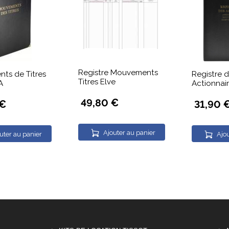
Registre Mouvements
ts de Titres
Registre 
Titres Elve
A
Actionnai
49,80 €
 €
31,90 
Ajouter au panier
uter au panier
Ajou