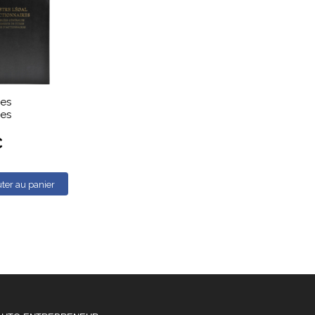
des
res
€
ter au panier